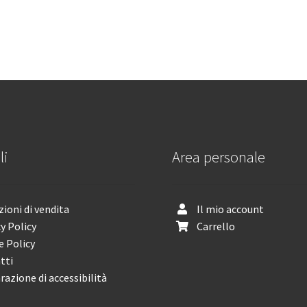
li
Area personale
ioni di vendita
Il mio account
y Policy
Carrello
e Policy
tti
razione di accessibilità