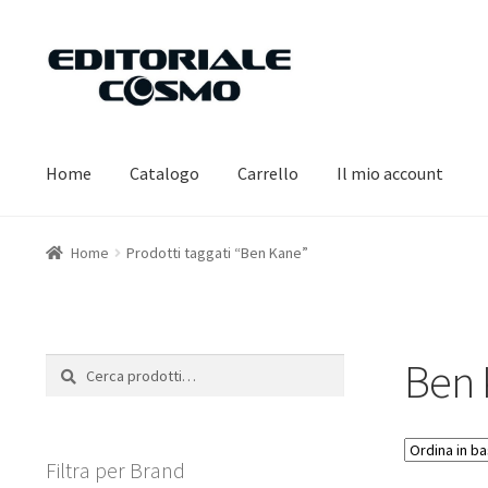
Vai
Vai
alla
al
navigazione
contenuto
Home
Catalogo
Carrello
Il mio account
Home
Prodotti taggati “Ben Kane”
Ben 
Cerca:
Cerca
Filtra per Brand