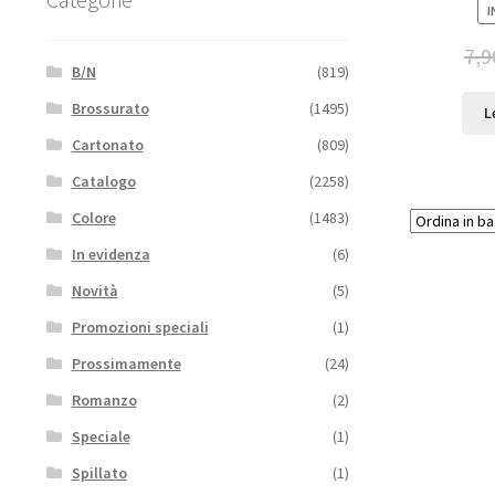
I
7,9
B/N
(819)
Brossurato
(1495)
L
Cartonato
(809)
Catalogo
(2258)
Colore
(1483)
In evidenza
(6)
Novità
(5)
Promozioni speciali
(1)
Prossimamente
(24)
Romanzo
(2)
Speciale
(1)
Spillato
(1)