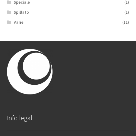
Speciale
(1)
Spillato
(1)
Varie
(11)
Info legali