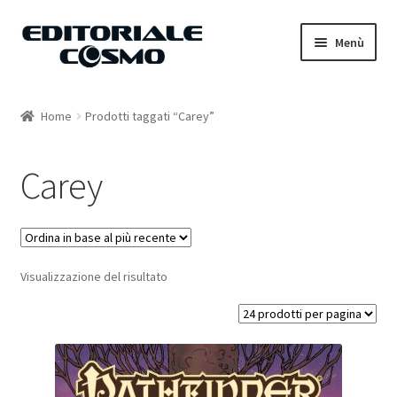
Vai
Vai
Menù
alla
al
navigazione
contenuto
Home
Home
Prodotti taggati “Carey”
Catalogo
Carey
Carrello
Il mio account
Visualizzazione del risultato