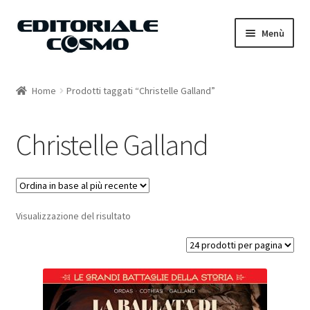
Vai
Vai
Menù
alla
al
navigazione
contenuto
Home
Home
Prodotti taggati “Christelle Galland”
Catalogo
Christelle Galland
Carrello
Il mio account
Visualizzazione del risultato