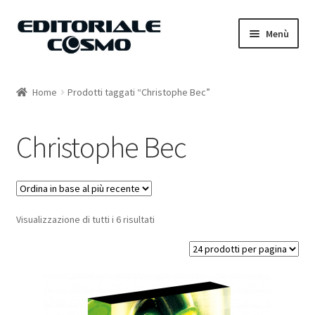
Vai
Vai
Menù
alla
al
navigazione
contenuto
Home
Home
Prodotti taggati “Christophe Bec”
Catalogo
Christophe Bec
Carrello
Il mio account
Visualizzazione di tutti i 6 risultati