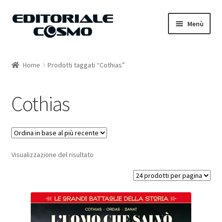
Vai
Vai
Menù
alla
al
navigazione
contenuto
Home
Home
Prodotti taggati “Cothias”
Catalogo
Cothias
Carrello
Il mio account
Visualizzazione del risultato