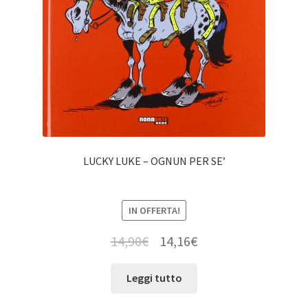
LUCKY LUKE – OGNUN PER SE’
IN OFFERTA!
14,90
€
14,16
€
Leggi tutto