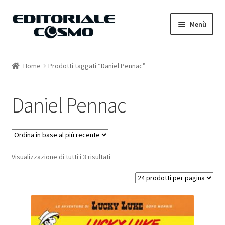
Vai
Vai
Menù
alla
al
navigazione
contenuto
Home
Home
Prodotti taggati “Daniel Pennac”
Catalogo
Daniel Pennac
Carrello
Il mio account
Visualizzazione di tutti i 3 risultati