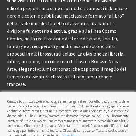
suddivisa su tutti i canali di distribuzione. La divisione
edicola propone una serie di periodici stampati in bianco e
nero o a colori e pubblicati nel classico formato “a libro”
della tradizione del fumetto d’avventura italiano. La
divisione fumetteria è attiva, grazie alla linea Cosmo
Comics, nella realizzazione di storie d’azione, thriller,
fantasy e al recupero di grandi classici d’autore, tutti
proposti in albi brossurati deluxe. La divisione da libreria,
infine, propone, con i due marchi Cosmo Books e Nona
Arte, eleganti volumi cartonati che ospitano il meglio del
fumetto d’avventura classico italiano, americano e
francese.
Editoriale Cosmo è attiva dal 2012 e propone ai lettori
Questo sito utilizza cookie e tecnologie simili per garantire il corretto funzionamento delle
circa 150 pubblicazioni l’anno.
procedure (cookie tecnici) e cookie utilizzati per produrre statistiche aggregate (cookie
analitici di terze parti). L’informativa completa relativa alla Cookie Policy di questo sito è
disponibile al link: https://www.editorialecosmo.it/cookie-policy/ Puoi liberamente
© Editoriale Cosmo 2026
prestare, rifiutare o revocare il tuo consenso in qualsiasi momento, personalizzando le tue
preferenze. Cliccando sul pulsante "Accetta tutti i cookie" acconsenti all'uso di tali
Privacy Policy
tecnologie per tutte le finalità indicate. Cliccando sul pulsante "Accetta cookie tecnici"
acconsenti all'uso dei soli cookie tecnici.
Cookie Policy