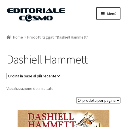
Vai
Vai
Menù
alla
al
navigazione
contenuto
Home
Home
Prodotti taggati “Dashiell Hammett”
Catalogo
Dashiell Hammett
Carrello
Il mio account
Visualizzazione del risultato