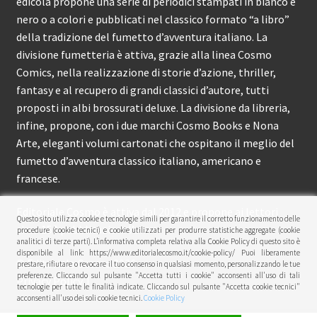
edicola propone una serie di periodici stampati in bianco e
nero o a colori e pubblicati nel classico formato “a libro”
della tradizione del fumetto d’avventura italiano. La
divisione fumetteria è attiva, grazie alla linea Cosmo
Comics, nella realizzazione di storie d’azione, thriller,
fantasy e al recupero di grandi classici d’autore, tutti
proposti in albi brossurati deluxe. La divisione da libreria,
infine, propone, con i due marchi Cosmo Books e Nona
Arte, eleganti volumi cartonati che ospitano il meglio del
fumetto d’avventura classico italiano, americano e
francese.
Editoriale Cosmo è attiva dal 2012 e propone ai lettori
Questo sito utilizza cookie e tecnologie simili per garantire il corretto funzionamento delle
circa 150 pubblicazioni l’anno.
procedure (cookie tecnici) e cookie utilizzati per produrre statistiche aggregate (cookie
analitici di terze parti). L’informativa completa relativa alla Cookie Policy di questo sito è
disponibile al link: https://www.editorialecosmo.it/cookie-policy/ Puoi liberamente
© Editoriale Cosmo 2026
prestare, rifiutare o revocare il tuo consenso in qualsiasi momento, personalizzando le tue
preferenze. Cliccando sul pulsante "Accetta tutti i cookie" acconsenti all'uso di tali
Privacy Policy
tecnologie per tutte le finalità indicate. Cliccando sul pulsante "Accetta cookie tecnici"
acconsenti all'uso dei soli cookie tecnici.
Cookie Policy