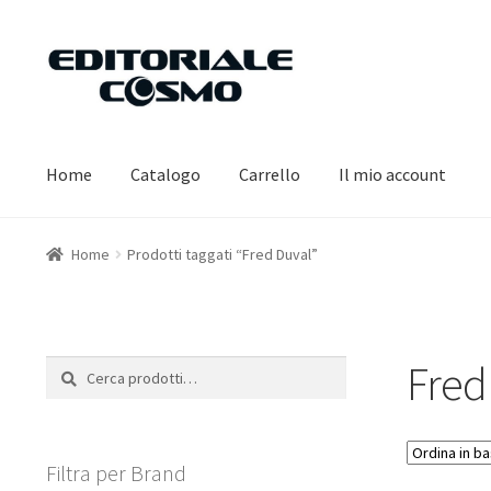
Vai
Vai
alla
al
navigazione
contenuto
Home
Catalogo
Carrello
Il mio account
Home
Prodotti taggati “Fred Duval”
Fred
Cerca:
Cerca
Filtra per Brand