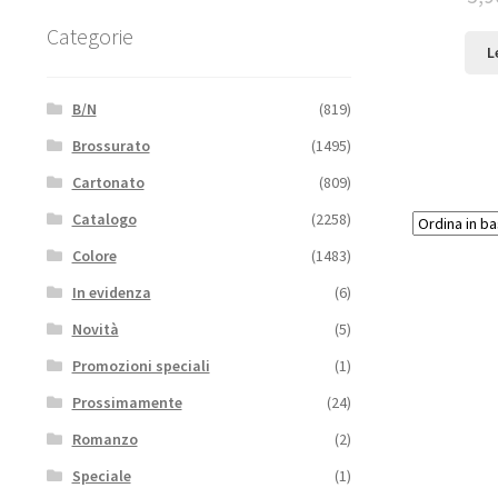
Categorie
L
B/N
(819)
Brossurato
(1495)
Cartonato
(809)
Catalogo
(2258)
Colore
(1483)
In evidenza
(6)
Novità
(5)
Promozioni speciali
(1)
Prossimamente
(24)
Romanzo
(2)
Speciale
(1)