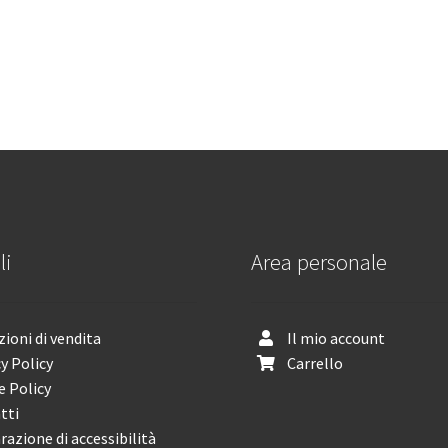
li
Area personale
ioni di vendita
Il mio account
y Policy
Carrello
e Policy
tti
razione di accessibilità