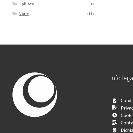
Spillato
(1)
Varie
(11)
Info lega
Condiz
Privac
Cooki
Conta
Dichia