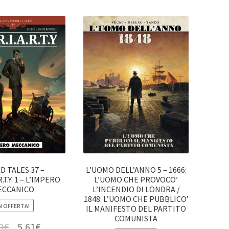
D TALES 37 –
L’UOMO DELL’ANNO 5 – 1666:
R.T.Y. 1 – L’IMPERO
L’UOMO CHE PROVOCO’
ECCANICO
L’INCENDIO DI LONDRA /
1848: L’UOMO CHE PUBBLICO’
N OFFERTA!
IL MANIFESTO DEL PARTITO
COMUNISTA
0
€
5,61
€