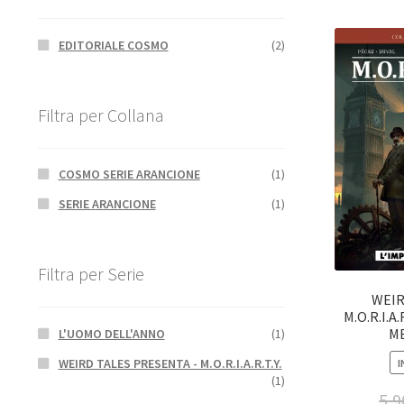
EDITORIALE COSMO
(2)
Filtra per Collana
COSMO SERIE ARANCIONE
(1)
SERIE ARANCIONE
(1)
Filtra per Serie
WEIR
M.O.R.I.A.
M
L'UOMO DELL'ANNO
(1)
WEIRD TALES PRESENTA - M.O.R.I.A.R.T.Y.
I
(1)
5,9