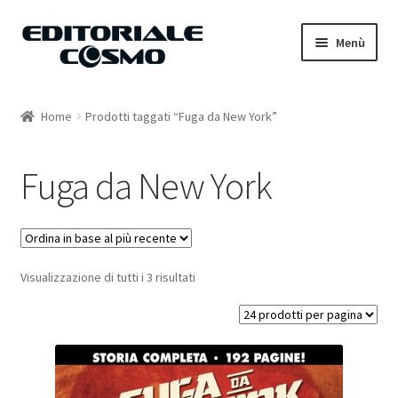
Vai
Vai
Menù
alla
al
navigazione
contenuto
Home
Home
Prodotti taggati “Fuga da New York”
Catalogo
Fuga da New York
Carrello
Il mio account
Visualizzazione di tutti i 3 risultati