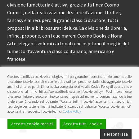
divisione fumetteria è attiva, grazie alla linea Cosmo
Comics, nella realizzazione di storie d’azione, thriller,
fantasy e al recupero di grandi classici d’autore, tutti
proposti in albi brossurati deluxe. La divisione da libreria,
infine, propone, con i due marchi Cosmo Books e Nona
Arte, eleganti volumi cartonati che ospitano il meglio del
fumetto d’avventura classico italiano, americano e
francese.
Editoriale Cosmo è attiva dal 2012 e propone ai lettori
Questo sito utilizza cookie e tecnologie simili per garantire il corretto funzionamento delle
circa 150 pubblicazioni l’anno.
procedure (cookie tecnici) e cookie utilizzati per produrre statistiche aggregate (cookie
analitici di terze parti). L’informativa completa relativa alla Cookie Policy di questo sito è
disponibile al link: https://www.editorialecosmo.it/cookie-policy/ Puoi liberamente
© Editoriale Cosmo 2026
prestare, rifiutare o revocare il tuo consenso in qualsiasi momento, personalizzando le tue
preferenze. Cliccando sul pulsante "Accetta tutti i cookie" acconsenti all'uso di tali
Privacy Policy
tecnologie per tutte le finalità indicate. Cliccando sul pulsante "Accetta cookie tecnici"
acconsenti all'uso dei soli cookie tecnici.
Cookie Policy
Accetta cookie tecnici
Accetta tutti i cookie
0
Cerca:
Cerca
Personalizza