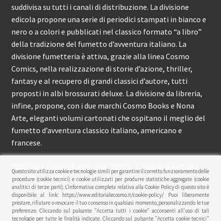
suddivisa su tutti i canali di distribuzione. La divisione
edicola propone una serie di periodici stampati in bianco e
nero o a colori e pubblicati nel classico formato “a libro”
della tradizione del fumetto d’avventura italiano. La
divisione fumetteria è attiva, grazie alla linea Cosmo
Comics, nella realizzazione di storie d’azione, thriller,
fantasy e al recupero di grandi classici d’autore, tutti
proposti in albi brossurati deluxe. La divisione da libreria,
infine, propone, con i due marchi Cosmo Books e Nona
Arte, eleganti volumi cartonati che ospitano il meglio del
fumetto d’avventura classico italiano, americano e
francese.
Editoriale Cosmo è attiva dal 2012 e propone ai lettori
Questo sito utilizza cookie e tecnologie simili per garantire il corretto funzionamento delle
circa 150 pubblicazioni l’anno.
procedure (cookie tecnici) e cookie utilizzati per produrre statistiche aggregate (cookie
analitici di terze parti). L’informativa completa relativa alla Cookie Policy di questo sito è
disponibile al link: https://www.editorialecosmo.it/cookie-policy/ Puoi liberamente
© Editoriale Cosmo 2026
prestare, rifiutare o revocare il tuo consenso in qualsiasi momento, personalizzando le tue
preferenze. Cliccando sul pulsante "Accetta tutti i cookie" acconsenti all'uso di tali
Privacy Policy
tecnologie per tutte le finalità indicate. Cliccando sul pulsante "Accetta cookie tecnici"