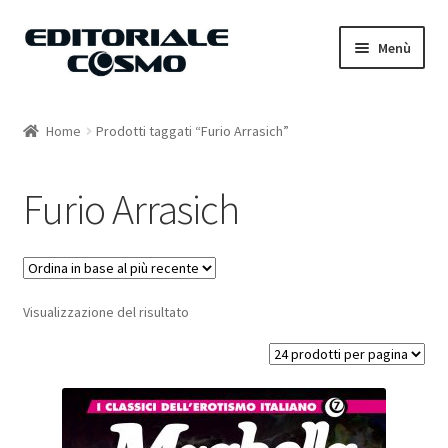
Vai
Vai
Menù
alla
al
navigazione
contenuto
Home
Home
Prodotti taggati “Furio Arrasich”
Catalogo
Furio Arrasich
Carrello
Il mio account
Visualizzazione del risultato