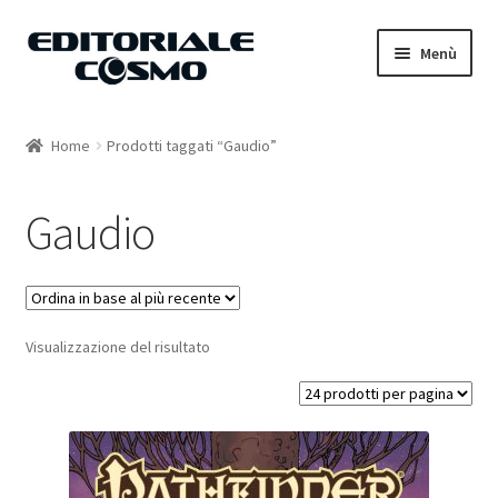
Vai
Vai
Menù
alla
al
navigazione
contenuto
Home
Home
Prodotti taggati “Gaudio”
Catalogo
Gaudio
Carrello
Il mio account
Visualizzazione del risultato