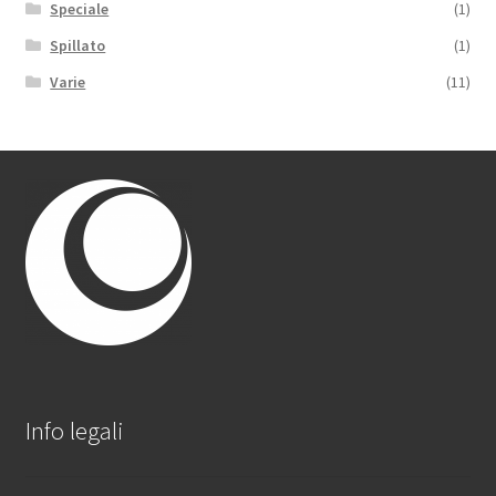
Speciale
(1)
Spillato
(1)
Varie
(11)
Info legali