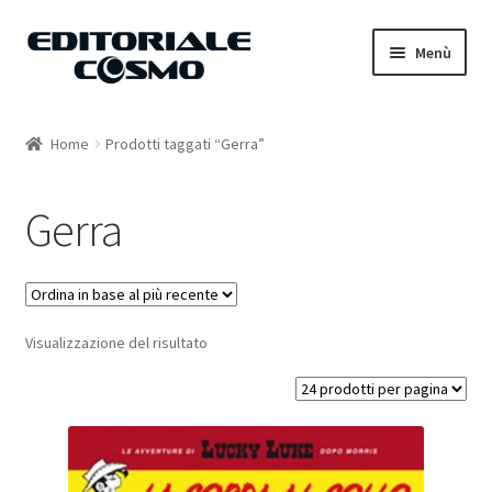
Vai
Vai
Menù
alla
al
navigazione
contenuto
Home
Home
Prodotti taggati “Gerra”
Catalogo
Gerra
Carrello
Il mio account
Visualizzazione del risultato