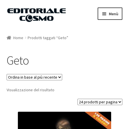
Vai
Vai
Menù
alla
al
navigazione
contenuto
Home
Home
Prodotti taggati “Geto”
Catalogo
Geto
Carrello
Il mio account
Visualizzazione del risultato