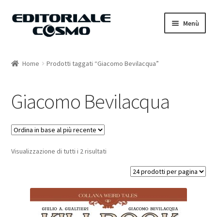
Vai
Vai
Menù
alla
al
navigazione
contenuto
Home
Home
Prodotti taggati “Giacomo Bevilacqua”
Catalogo
Giacomo Bevilacqua
Carrello
Il mio account
Visualizzazione di tutti i 2 risultati