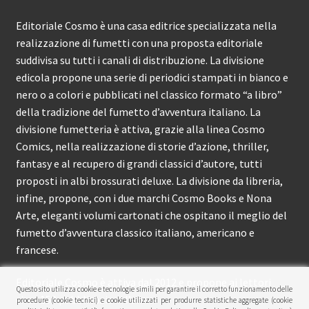
Editoriale Cosmo è una casa editrice specializzata nella
realizzazione di fumetti con una proposta editoriale
suddivisa su tutti i canali di distribuzione. La divisione
edicola propone una serie di periodici stampati in bianco e
nero o a colori e pubblicati nel classico formato “a libro”
della tradizione del fumetto d’avventura italiano. La
divisione fumetteria è attiva, grazie alla linea Cosmo
Comics, nella realizzazione di storie d’azione, thriller,
fantasy e al recupero di grandi classici d’autore, tutti
proposti in albi brossurati deluxe. La divisione da libreria,
infine, propone, con i due marchi Cosmo Books e Nona
Arte, eleganti volumi cartonati che ospitano il meglio del
fumetto d’avventura classico italiano, americano e
francese.
Editoriale Cosmo è attiva dal 2012 e propone ai lettori
Questo sito utilizza cookie e tecnologie simili per garantire il corretto funzionamento delle
circa 150 pubblicazioni l’anno.
procedure (cookie tecnici) e cookie utilizzati per produrre statistiche aggregate (cookie