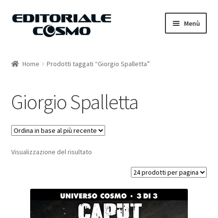
Vai
Vai
Menù
alla
al
navigazione
contenuto
Home
Home
Prodotti taggati “Giorgio Spalletta”
Catalogo
Giorgio Spalletta
Carrello
Il mio account
Visualizzazione del risultato