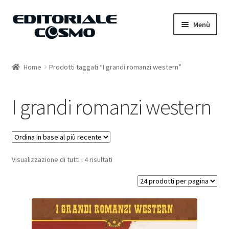
Vai
Vai
Menù
alla
al
navigazione
contenuto
Home
Home
Prodotti taggati “I grandi romanzi western”
Catalogo
I grandi romanzi western
Carrello
Il mio account
Visualizzazione di tutti i 4 risultati