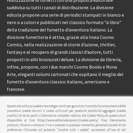
suddivisa su tutti i canali di distribuzione. La divisione
edicola propone una serie di periodici stampati in bianco e
nero o a colori e pubblicati nel classico formato “a libro”
della tradizione del fumetto d’avventura italiano. La
divisione fumetteria è attiva, grazie alla linea Cosmo
Comics, nella realizzazione di storie d’azione, thriller,
fantasy e al recupero di grandi classici d’autore, tutti
proposti in albi brossurati deluxe. La divisione da libreria,
infine, propone, con i due marchi Cosmo Books e Nona
Arte, eleganti volumi cartonati che ospitano il meglio del
fumetto d’avventura classico italiano, americano e
francese.
Editoriale Cosmo è attiva dal 2012 e propone ai lettori
Questo sito utilizza cookie e tecnologie simili per garantire il corretto funzionamento delle
circa 150 pubblicazioni l’anno.
procedure (cookie tecnici) e cookie utilizzati per produrre statistiche aggregate (cookie
analitici di terze parti). L’informativa completa relativa alla Cookie Policy di questo sito è
disponibile al link: https://www.editorialecosmo.it/cookie-policy/ Puoi liberamente
© Editoriale Cosmo 2026
prestare, rifiutare o revocare il tuo consenso in qualsiasi momento, personalizzando le tue
preferenze. Cliccando sul pulsante "Accetta tutti i cookie" acconsenti all'uso di tali
Privacy Policy