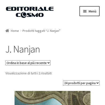
Vai
Vai
Menù
alla
al
navigazione
contenuto
Home
Home
Prodotti taggati “J. Nanjan”
Catalogo
J. Nanjan
Carrello
Il mio account
Visualizzazione di tutti i 2 risultati