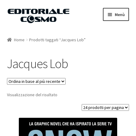
Vai
Vai
Menù
alla
al
navigazione
contenuto
Home
Home
Prodotti taggati “Jacques Lob”
Catalogo
Jacques Lob
Carrello
Il mio account
Visualizzazione del risultato