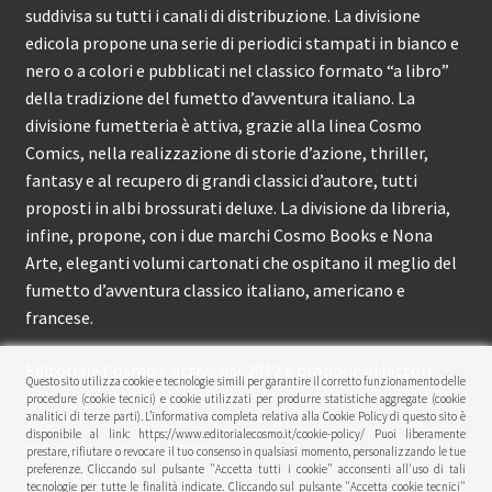
suddivisa su tutti i canali di distribuzione. La divisione
edicola propone una serie di periodici stampati in bianco e
nero o a colori e pubblicati nel classico formato “a libro”
della tradizione del fumetto d’avventura italiano. La
divisione fumetteria è attiva, grazie alla linea Cosmo
Comics, nella realizzazione di storie d’azione, thriller,
fantasy e al recupero di grandi classici d’autore, tutti
proposti in albi brossurati deluxe. La divisione da libreria,
infine, propone, con i due marchi Cosmo Books e Nona
Arte, eleganti volumi cartonati che ospitano il meglio del
fumetto d’avventura classico italiano, americano e
francese.
Editoriale Cosmo è attiva dal 2012 e propone ai lettori
Questo sito utilizza cookie e tecnologie simili per garantire il corretto funzionamento delle
circa 150 pubblicazioni l’anno.
procedure (cookie tecnici) e cookie utilizzati per produrre statistiche aggregate (cookie
analitici di terze parti). L’informativa completa relativa alla Cookie Policy di questo sito è
disponibile al link: https://www.editorialecosmo.it/cookie-policy/ Puoi liberamente
© Editoriale Cosmo 2026
prestare, rifiutare o revocare il tuo consenso in qualsiasi momento, personalizzando le tue
preferenze. Cliccando sul pulsante "Accetta tutti i cookie" acconsenti all'uso di tali
Privacy Policy
tecnologie per tutte le finalità indicate. Cliccando sul pulsante "Accetta cookie tecnici"