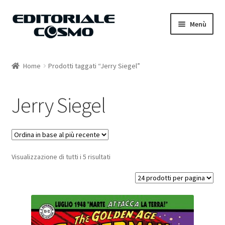
Vai
Vai
Menù
alla
al
navigazione
contenuto
Home
Home
Prodotti taggati “Jerry Siegel”
Catalogo
Jerry Siegel
Carrello
Il mio account
Visualizzazione di tutti i 5 risultati