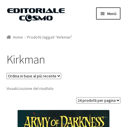
Vai
Vai
Menù
alla
al
navigazione
contenuto
Home
Home
Prodotti taggati “Kirkman”
Catalogo
Kirkman
Carrello
Il mio account
Visualizzazione del risultato