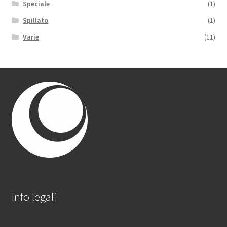
Speciale
(1)
Spillato
(1)
Varie
(11)
Info legali