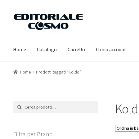
Vai
Vai
alla
al
navigazione
contenuto
Home
Catalogo
Carrello
Il mio account
Home
Prodotti taggati “Koldo”
Kold
Cerca:
Cerca
Filtra per Brand