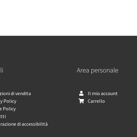
li
Area personale
ioni di vendita
Il mio account
y Policy
Carrello
e Policy
tti
razione di accessibilità