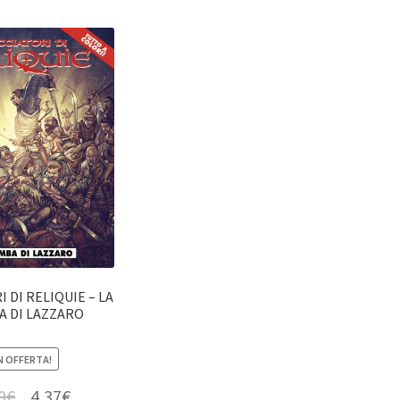
 DI RELIQUIE – LA
 DI LAZZARO
N OFFERTA!
0
€
4,37
€