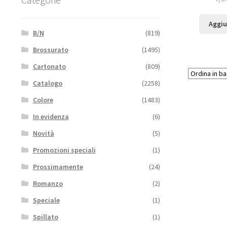
Aggiu
B/N
(819)
Brossurato
(1495)
Cartonato
(809)
Catalogo
(2258)
Colore
(1483)
In evidenza
(6)
Novità
(5)
Promozioni speciali
(1)
Prossimamente
(24)
Romanzo
(2)
Speciale
(1)
Spillato
(1)