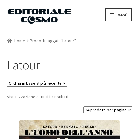
Vai
Vai
Menù
alla
al
navigazione
contenuto
Home
Home
Prodotti taggati “Latour”
Catalogo
Latour
Carrello
Il mio account
Visualizzazione di tutti i 2 risultati