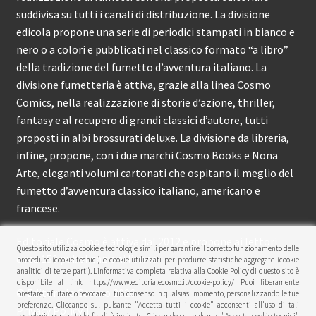
suddivisa su tutti i canali di distribuzione. La divisione
edicola propone una serie di periodici stampati in bianco e
nero o a colori e pubblicati nel classico formato “a libro”
della tradizione del fumetto d’avventura italiano. La
divisione fumetteria è attiva, grazie alla linea Cosmo
Comics, nella realizzazione di storie d’azione, thriller,
fantasy e al recupero di grandi classici d’autore, tutti
proposti in albi brossurati deluxe. La divisione da libreria,
infine, propone, con i due marchi Cosmo Books e Nona
Arte, eleganti volumi cartonati che ospitano il meglio del
fumetto d’avventura classico italiano, americano e
francese.
Editoriale Cosmo è attiva dal 2012 e propone ai lettori
Questo sito utilizza cookie e tecnologie simili per garantire il corretto funzionamento delle
circa 150 pubblicazioni l’anno.
procedure (cookie tecnici) e cookie utilizzati per produrre statistiche aggregate (cookie
analitici di terze parti). L’informativa completa relativa alla Cookie Policy di questo sito è
disponibile al link: https://www.editorialecosmo.it/cookie-policy/ Puoi liberamente
© Editoriale Cosmo 2026
prestare, rifiutare o revocare il tuo consenso in qualsiasi momento, personalizzando le tue
preferenze. Cliccando sul pulsante "Accetta tutti i cookie" acconsenti all'uso di tali
Privacy Policy