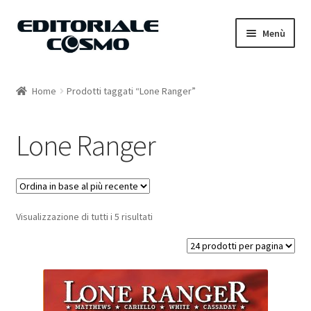
Vai
Vai
Menù
alla
al
navigazione
contenuto
Home
Home
Prodotti taggati “Lone Ranger”
Catalogo
Lone Ranger
Carrello
Il mio account
Visualizzazione di tutti i 5 risultati