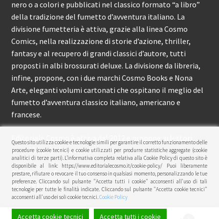
nero o a colori e pubblicati nel classico formato “a libro”
della tradizione del fumetto d’avventura italiano. La
divisione fumetteria è attiva, grazie alla linea Cosmo
Comics, nella realizzazione di storie d’azione, thriller,
fantasy e al recupero di grandi classici d’autore, tutti
proposti in albi brossurati deluxe. La divisione da libreria,
infine, propone, con i due marchi Cosmo Books e Nona
Arte, eleganti volumi cartonati che ospitano il meglio del
fumetto d’avventura classico italiano, americano e
francese.
Editoriale Cosmo è attiva dal 2012 e propone ai lettori
Questo sito utilizza cookie e tecnologie simili per garantire il corretto funzionamento delle
circa 150 pubblicazioni l’anno.
procedure (cookie tecnici) e cookie utilizzati per produrre statistiche aggregate (cookie
analitici di terze parti). L’informativa completa relativa alla Cookie Policy di questo sito è
disponibile al link: https://www.editorialecosmo.it/cookie-policy/ Puoi liberamente
© Editoriale Cosmo 2026
prestare, rifiutare o revocare il tuo consenso in qualsiasi momento, personalizzando le tue
preferenze. Cliccando sul pulsante "Accetta tutti i cookie" acconsenti all'uso di tali
Privacy Policy
tecnologie per tutte le finalità indicate. Cliccando sul pulsante "Accetta cookie tecnici"
acconsenti all'uso dei soli cookie tecnici.
Cookie Policy
Accetta cookie tecnici
Accetta tutti i cookie