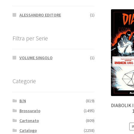
ALESSANDRO EDITORE
(1)
Filtra per Serie
VOLUME SINGOLO
(1)
Categorie
B/N
(819)
DIABOLIK 
Brossurato
(1495)
Cartonato
(809)
I
Catalogo
(2258)