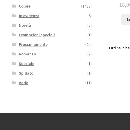
18,0
Colore
(1483)
In evidenza
(6)
L
Novità
(5)
Promozioni speciali
(1)
Prossimamente
(24)
Romanzo
(2)
Speciale
(1)
Spillato
(1)
Varie
(11)