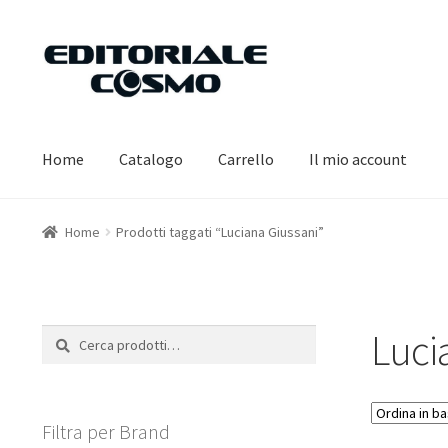
Vai
Vai
alla
al
navigazione
contenuto
Home
Catalogo
Carrello
Il mio account
Home
Prodotti taggati “Luciana Giussani”
Luci
Cerca:
Cerca
Filtra per Brand