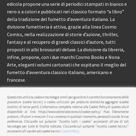
edicola propone una serie di periodici stampati in bianco e
nero o a colori e pubblicati nel classico formato “a libro”
della tradizione del fumetto d’avventura italiano. La
divisione fumetteria è attiva, grazie alla linea Cosmo
Comics, nella realizzazione di storie d’azione, thriller,
fantasy e al recupero di grandi classici d’autore, tutti
proposti in albi brossurati deluxe. La divisione da libreria,
infine, propone, con i due marchi Cosmo Books e Nona
Arte, eleganti volumi cartonati che ospitano il meglio del
fumetto d’avventura classico italiano, americano e
francese.
Editoriale Cosmo è attiva dal 2012 e propone ai lettori
Questo sito utilizza cookie e tecnologie simili per garantire il corretto funzionamento delle
circa 150 pubblicazioni l’anno.
procedure (cookie tecnici) e cookie utilizzati per produrre statistiche aggregate (cookie
analitici di terze parti). L’informativa completa relativa alla Cookie Policy di questo sito è
disponibile al link: https://www.editorialecosmo.it/cookie-policy/ Puoi liberamente
© Editoriale Cosmo 2026
prestare, rifiutare o revocare il tuo consenso in qualsiasi momento, personalizzando le tue
preferenze. Cliccando sul pulsante "Accetta tutti i cookie" acconsenti all'uso di tali
Privacy Policy
tecnologie per tutte le finalità indicate. Cliccando sul pulsante "Accetta cookie tecnici"
acconsenti all'uso dei soli cookie tecnici.
Cookie Policy