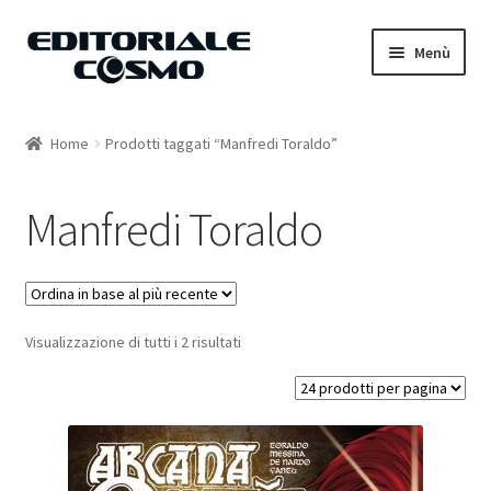
Vai
Vai
Menù
alla
al
navigazione
contenuto
Home
Home
Prodotti taggati “Manfredi Toraldo”
Catalogo
Manfredi Toraldo
Carrello
Il mio account
Visualizzazione di tutti i 2 risultati