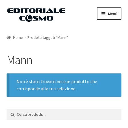
Vai
Vai
Menù
alla
al
navigazione
contenuto
Home
Home
Prodotti taggati “Mann”
Catalogo
Mann
Carrello
Il mio account
Non è stato trovato nessun prodotto che
corrisponde alla tua selezione.
Cerca:
Cerca