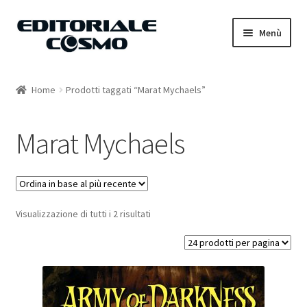
Vai
Vai
Menù
alla
al
navigazione
contenuto
Home
Home
Prodotti taggati “Marat Mychaels”
Catalogo
Marat Mychaels
Carrello
Il mio account
Visualizzazione di tutti i 2 risultati