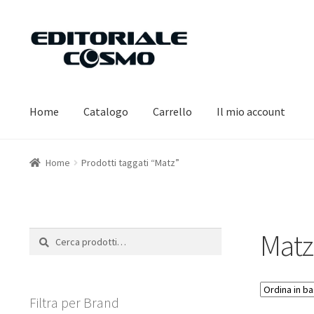
Vai
Vai
alla
al
navigazione
contenuto
Home
Catalogo
Carrello
Il mio account
Home
Prodotti taggati “Matz”
Matz
Cerca:
Cerca
Filtra per Brand