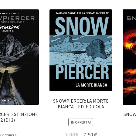
SNOWPIERCER: LA MORTE
BIANCA – ED. EDICOLA
CER: ESTINZIONE
SNOW
2 (DI 3)
IN OFFERTA!
7,90
€
7,51
€
N OFFERTA!