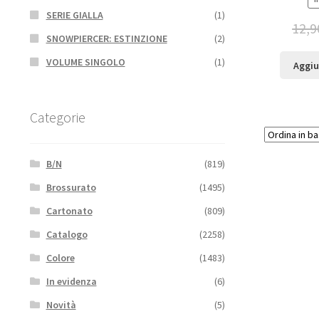
SERIE GIALLA
(1)
12,9
SNOWPIERCER: ESTINZIONE
(2)
VOLUME SINGOLO
(1)
Aggiu
Categorie
B/N
(819)
Brossurato
(1495)
Cartonato
(809)
Catalogo
(2258)
Colore
(1483)
In evidenza
(6)
Novità
(5)