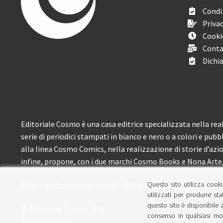
Condiz
Privac
Cooki
Conta
Dichia
Editoriale Cosmo è una casa editrice specializzata nella real
serie di periodici stampati in bianco e nero o a colori e pubb
alla linea Cosmo Comics, nella realizzazione di storie d’azione
infine, propone, con i due marchi Cosmo Books e Nona Arte, 
Questo sito utilizza cooki
Editoriale Cosmo è attiva dal 2012 e propone ai lettori circa
utilizzati per produrre sta
questo sito è disponibile a
© Editoriale Cosmo 2026
consenso in qualsiasi mom
Privacy Policy