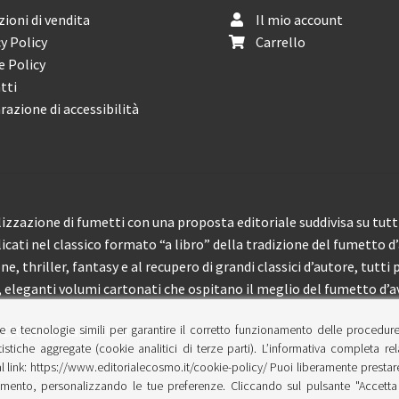
ioni di vendita
Il mio account
y Policy
Carrello
e Policy
tti
razione di accessibilità
izzazione di fumetti con una proposta editoriale suddivisa su tutti 
licati nel classico formato “a libro” della tradizione del fumetto d
, thriller, fantasy e al recupero di grandi classici d’autore, tutti p
eleganti volumi cartonati che ospitano il meglio del fumetto d’av
e e tecnologie simili per garantire il corretto funzionamento delle procedur
 150 pubblicazioni l’anno.
tistiche aggregate (cookie analitici di terze parti). L’informativa completa re
l link: https://www.editorialecosmo.it/cookie-policy/ Puoi liberamente prestare,
ento, personalizzando le tue preferenze. Cliccando sul pulsante "Accetta 