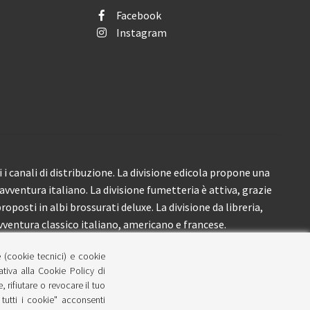
Facebook
Instagram
i canali di distribuzione. La divisione edicola propone una
’avventura italiano. La divisione fumetteria è attiva, grazie
roposti in albi brossurati deluxe. La divisione da libreria,
ventura classico italiano, americano e francese.
e (cookie tecnici) e cookie
lativa alla Cookie Policy di
 rifiutare o revocare il tuo
tutti i cookie" acconsenti