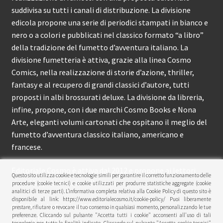
suddivisa su tutti i canali di distribuzione. La divisione
edicola propone una serie di periodici stampati in bianco e
nero o a colori e pubblicati nel classico formato “a libro”
della tradizione del fumetto d’avventura italiano. La
divisione fumetteria è attiva, grazie alla linea Cosmo
Comics, nella realizzazione di storie d’azione, thriller,
fantasy e al recupero di grandi classici d’autore, tutti
proposti in albi brossurati deluxe. La divisione da libreria,
infine, propone, con i due marchi Cosmo Books e Nona
Arte, eleganti volumi cartonati che ospitano il meglio del
fumetto d’avventura classico italiano, americano e
francese.
Editoriale Cosmo è attiva dal 2012 e propone ai lettori
Questo sito utilizza cookie e tecnologie simili per garantire il corretto funzionamento delle
circa 150 pubblicazioni l’anno.
procedure (cookie tecnici) e cookie utilizzati per produrre statistiche aggregate (cookie
analitici di terze parti). L’informativa completa relativa alla Cookie Policy di questo sito è
disponibile al link: https://www.editorialecosmo.it/cookie-policy/ Puoi liberamente
© Editoriale Cosmo 2026
prestare, rifiutare o revocare il tuo consenso in qualsiasi momento, personalizzando le tue
preferenze. Cliccando sul pulsante "Accetta tutti i cookie" acconsenti all'uso di tali
Privacy Policy