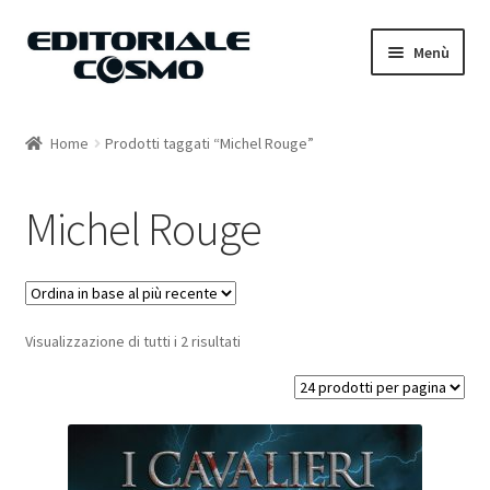
Vai
Vai
Menù
alla
al
navigazione
contenuto
Home
Home
Prodotti taggati “Michel Rouge”
Catalogo
Michel Rouge
Carrello
Il mio account
Visualizzazione di tutti i 2 risultati