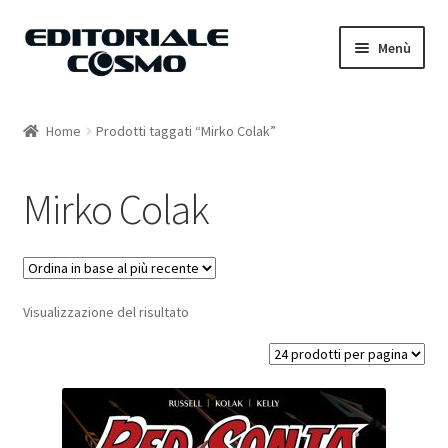
Vai
Vai
Menù
alla
al
navigazione
contenuto
Home
Home
Prodotti taggati “Mirko Colak”
Catalogo
Mirko Colak
Carrello
Il mio account
Visualizzazione del risultato