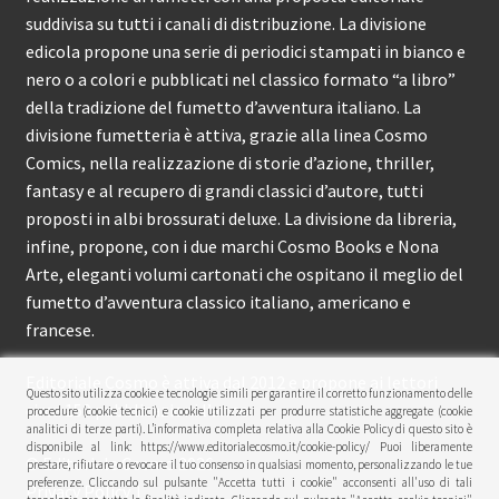
suddivisa su tutti i canali di distribuzione. La divisione
edicola propone una serie di periodici stampati in bianco e
nero o a colori e pubblicati nel classico formato “a libro”
della tradizione del fumetto d’avventura italiano. La
divisione fumetteria è attiva, grazie alla linea Cosmo
Comics, nella realizzazione di storie d’azione, thriller,
fantasy e al recupero di grandi classici d’autore, tutti
proposti in albi brossurati deluxe. La divisione da libreria,
infine, propone, con i due marchi Cosmo Books e Nona
Arte, eleganti volumi cartonati che ospitano il meglio del
fumetto d’avventura classico italiano, americano e
francese.
Editoriale Cosmo è attiva dal 2012 e propone ai lettori
Questo sito utilizza cookie e tecnologie simili per garantire il corretto funzionamento delle
circa 150 pubblicazioni l’anno.
procedure (cookie tecnici) e cookie utilizzati per produrre statistiche aggregate (cookie
analitici di terze parti). L’informativa completa relativa alla Cookie Policy di questo sito è
disponibile al link: https://www.editorialecosmo.it/cookie-policy/ Puoi liberamente
© Editoriale Cosmo 2026
prestare, rifiutare o revocare il tuo consenso in qualsiasi momento, personalizzando le tue
preferenze. Cliccando sul pulsante "Accetta tutti i cookie" acconsenti all'uso di tali
Privacy Policy