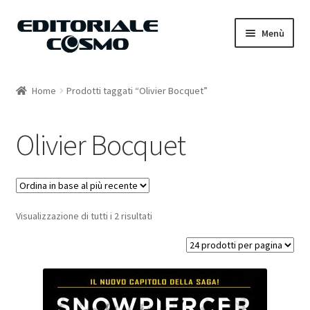
Vai
Vai
Menù
alla
al
navigazione
contenuto
Home
Home
Prodotti taggati “Olivier Bocquet”
Catalogo
Olivier Bocquet
Carrello
Il mio account
Visualizzazione di tutti i 2 risultati