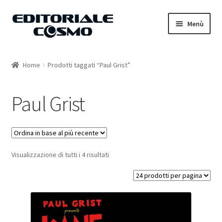
Vai
Vai
Menù
alla
al
navigazione
contenuto
Home
Home
Prodotti taggati “Paul Grist”
Catalogo
Paul Grist
Carrello
Il mio account
Visualizzazione di tutti i 4 risultati