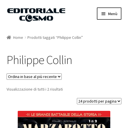
Vai
Vai
Menù
alla
al
navigazione
contenuto
Home
Home
Prodotti taggati “Philippe Collin”
Catalogo
Philippe Collin
Carrello
Il mio account
Visualizzazione di tutti i 2 risultati