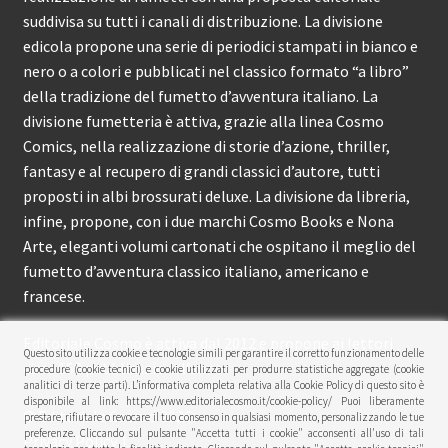
suddivisa su tutti i canali di distribuzione. La divisione
edicola propone una serie di periodici stampati in bianco e
nero o a colori e pubblicati nel classico formato “a libro”
della tradizione del fumetto d’avventura italiano. La
divisione fumetteria è attiva, grazie alla linea Cosmo
Comics, nella realizzazione di storie d’azione, thriller,
fantasy e al recupero di grandi classici d’autore, tutti
proposti in albi brossurati deluxe. La divisione da libreria,
infine, propone, con i due marchi Cosmo Books e Nona
Arte, eleganti volumi cartonati che ospitano il meglio del
fumetto d’avventura classico italiano, americano e
francese.
Editoriale Cosmo è attiva dal 2012 e propone ai lettori
Questo sito utilizza cookie e tecnologie simili per garantire il corretto funzionamento delle
circa 150 pubblicazioni l’anno.
procedure (cookie tecnici) e cookie utilizzati per produrre statistiche aggregate (cookie
analitici di terze parti). L’informativa completa relativa alla Cookie Policy di questo sito è
disponibile al link: https://www.editorialecosmo.it/cookie-policy/ Puoi liberamente
© Editoriale Cosmo 2026
prestare, rifiutare o revocare il tuo consenso in qualsiasi momento, personalizzando le tue
preferenze. Cliccando sul pulsante "Accetta tutti i cookie" acconsenti all'uso di tali
Privacy Policy