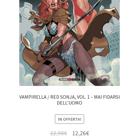
VAMPIRELLA / RED SONJA, VOL. 1 – MAI FIDARSI
DELL’UOMO
IN OFFERTA!
12,90
€
12,26
€