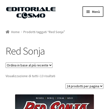
Vai
Vai
Menù
alla
al
navigazione
contenuto
Home
Home
Prodotti taggati “Red Sonja”
Catalogo
Red Sonja
Carrello
Il mio account
Visualizzazione di tutti i 13 risultati