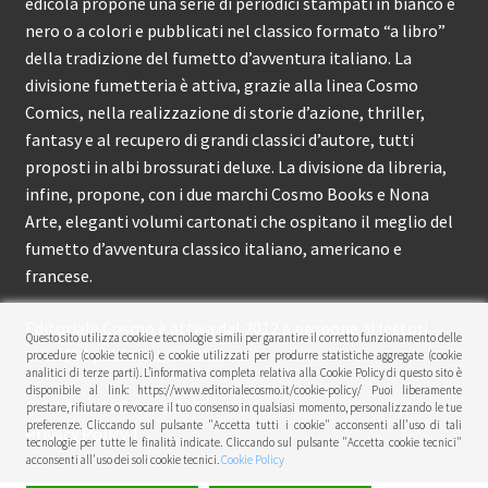
edicola propone una serie di periodici stampati in bianco e
nero o a colori e pubblicati nel classico formato “a libro”
della tradizione del fumetto d’avventura italiano. La
divisione fumetteria è attiva, grazie alla linea Cosmo
Comics, nella realizzazione di storie d’azione, thriller,
fantasy e al recupero di grandi classici d’autore, tutti
proposti in albi brossurati deluxe. La divisione da libreria,
infine, propone, con i due marchi Cosmo Books e Nona
Arte, eleganti volumi cartonati che ospitano il meglio del
fumetto d’avventura classico italiano, americano e
francese.
Editoriale Cosmo è attiva dal 2012 e propone ai lettori
Questo sito utilizza cookie e tecnologie simili per garantire il corretto funzionamento delle
circa 150 pubblicazioni l’anno.
procedure (cookie tecnici) e cookie utilizzati per produrre statistiche aggregate (cookie
analitici di terze parti). L’informativa completa relativa alla Cookie Policy di questo sito è
disponibile al link: https://www.editorialecosmo.it/cookie-policy/ Puoi liberamente
© Editoriale Cosmo 2026
prestare, rifiutare o revocare il tuo consenso in qualsiasi momento, personalizzando le tue
preferenze. Cliccando sul pulsante "Accetta tutti i cookie" acconsenti all'uso di tali
Privacy Policy
tecnologie per tutte le finalità indicate. Cliccando sul pulsante "Accetta cookie tecnici"
acconsenti all'uso dei soli cookie tecnici.
Cookie Policy