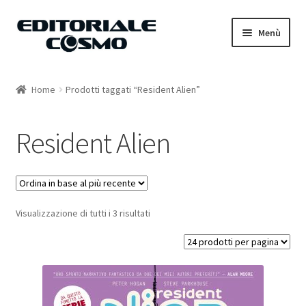
Vai
Vai
Menù
alla
al
navigazione
contenuto
Home
Home
Prodotti taggati “Resident Alien”
Catalogo
Resident Alien
Carrello
Il mio account
Visualizzazione di tutti i 3 risultati