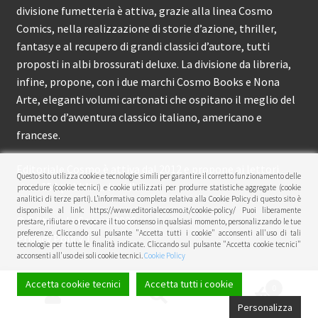
divisione fumetteria è attiva, grazie alla linea Cosmo
Comics, nella realizzazione di storie d’azione, thriller,
fantasy e al recupero di grandi classici d’autore, tutti
proposti in albi brossurati deluxe. La divisione da libreria,
infine, propone, con i due marchi Cosmo Books e Nona
Arte, eleganti volumi cartonati che ospitano il meglio del
fumetto d’avventura classico italiano, americano e
francese.
Editoriale Cosmo è attiva dal 2012 e propone ai lettori
Questo sito utilizza cookie e tecnologie simili per garantire il corretto funzionamento delle
circa 150 pubblicazioni l’anno.
procedure (cookie tecnici) e cookie utilizzati per produrre statistiche aggregate (cookie
analitici di terze parti). L’informativa completa relativa alla Cookie Policy di questo sito è
disponibile al link: https://www.editorialecosmo.it/cookie-policy/ Puoi liberamente
© Editoriale Cosmo 2026
prestare, rifiutare o revocare il tuo consenso in qualsiasi momento, personalizzando le tue
preferenze. Cliccando sul pulsante "Accetta tutti i cookie" acconsenti all'uso di tali
Privacy Policy
tecnologie per tutte le finalità indicate. Cliccando sul pulsante "Accetta cookie tecnici"
acconsenti all'uso dei soli cookie tecnici.
Cookie Policy
Accetta cookie tecnici
Accetta tutti i cookie
0
Cerca:
Cerca
Personalizza