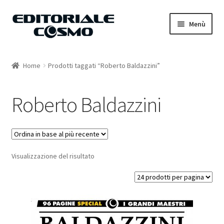
Vai
Vai
Menù
alla
al
navigazione
contenuto
Home
Home
Prodotti taggati “Roberto Baldazzini”
Catalogo
Roberto Baldazzini
Carrello
Il mio account
Visualizzazione del risultato