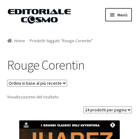
Vai
Vai
Menù
alla
al
navigazione
contenuto
Home
Home
Prodotti taggati “Rouge Corentin”
Catalogo
Rouge Corentin
Carrello
Il mio account
Visualizzazione del risultato