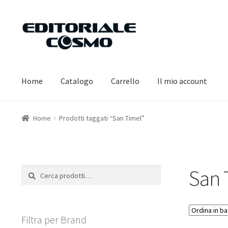
Vai
Vai
alla
al
navigazione
contenuto
Home
Catalogo
Carrello
Il mio account
Home
Prodotti taggati “San Timel”
San 
Cerca:
Cerca
Filtra per Brand