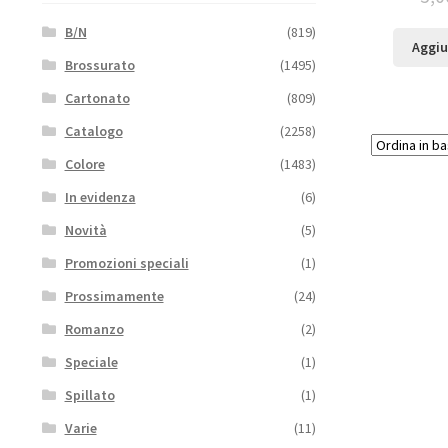
B/N
(819)
Aggiu
Brossurato
(1495)
Cartonato
(809)
Catalogo
(2258)
Colore
(1483)
In evidenza
(6)
Novità
(5)
Promozioni speciali
(1)
Prossimamente
(24)
Romanzo
(2)
Speciale
(1)
Spillato
(1)
Varie
(11)