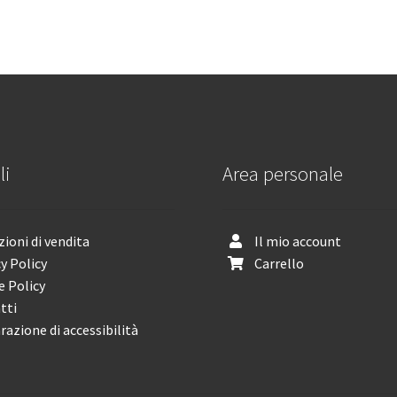
li
Area personale
ioni di vendita
Il mio account
y Policy
Carrello
e Policy
tti
razione di accessibilità