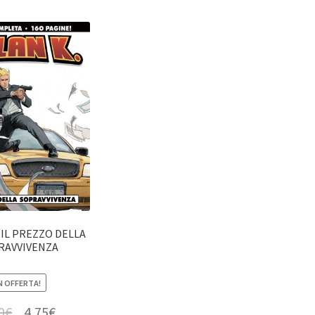
 IL PREZZO DELLA
RAVVIVENZA
N OFFERTA!
0
€
4,75
€