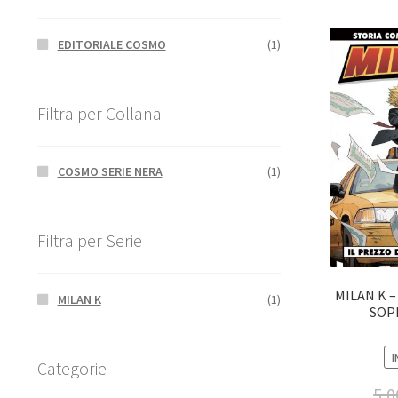
EDITORIALE COSMO
(1)
Filtra per Collana
COSMO SERIE NERA
(1)
Filtra per Serie
MILAN K –
MILAN K
(1)
SOP
I
Categorie
5,0