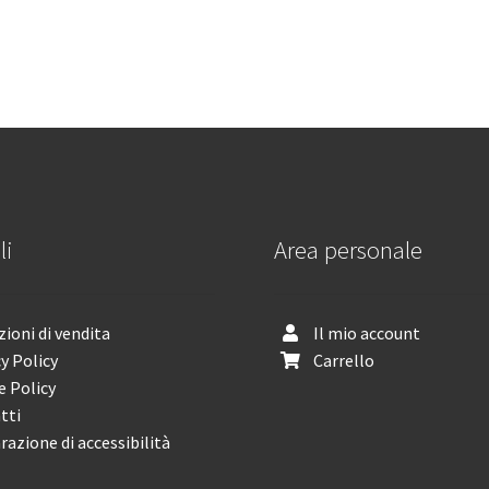
li
Area personale
ioni di vendita
Il mio account
y Policy
Carrello
e Policy
tti
razione di accessibilità