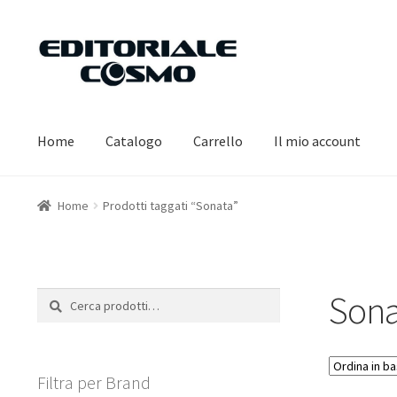
Vai
Vai
alla
al
navigazione
contenuto
Home
Catalogo
Carrello
Il mio account
Home
Prodotti taggati “Sonata”
Sona
Cerca:
Cerca
Filtra per Brand