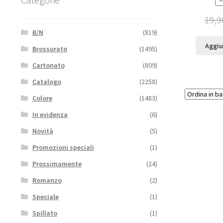
19,9
B/N
(819)
Aggiu
Brossurato
(1495)
Cartonato
(809)
Catalogo
(2258)
Colore
(1483)
In evidenza
(6)
Novità
(5)
Promozioni speciali
(1)
Prossimamente
(24)
Romanzo
(2)
Speciale
(1)
Spillato
(1)