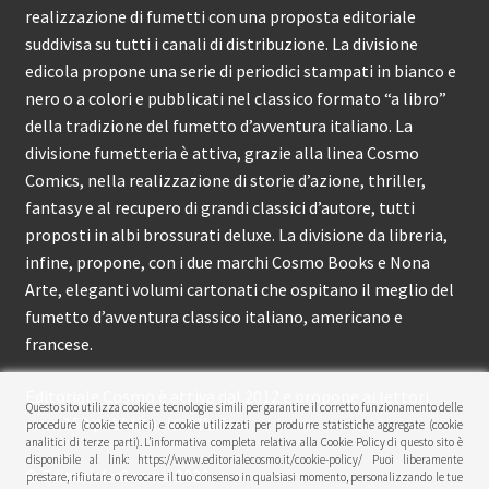
realizzazione di fumetti con una proposta editoriale
suddivisa su tutti i canali di distribuzione. La divisione
edicola propone una serie di periodici stampati in bianco e
nero o a colori e pubblicati nel classico formato “a libro”
della tradizione del fumetto d’avventura italiano. La
divisione fumetteria è attiva, grazie alla linea Cosmo
Comics, nella realizzazione di storie d’azione, thriller,
fantasy e al recupero di grandi classici d’autore, tutti
proposti in albi brossurati deluxe. La divisione da libreria,
infine, propone, con i due marchi Cosmo Books e Nona
Arte, eleganti volumi cartonati che ospitano il meglio del
fumetto d’avventura classico italiano, americano e
francese.
Editoriale Cosmo è attiva dal 2012 e propone ai lettori
Questo sito utilizza cookie e tecnologie simili per garantire il corretto funzionamento delle
circa 150 pubblicazioni l’anno.
procedure (cookie tecnici) e cookie utilizzati per produrre statistiche aggregate (cookie
analitici di terze parti). L’informativa completa relativa alla Cookie Policy di questo sito è
disponibile al link: https://www.editorialecosmo.it/cookie-policy/ Puoi liberamente
© Editoriale Cosmo 2026
prestare, rifiutare o revocare il tuo consenso in qualsiasi momento, personalizzando le tue