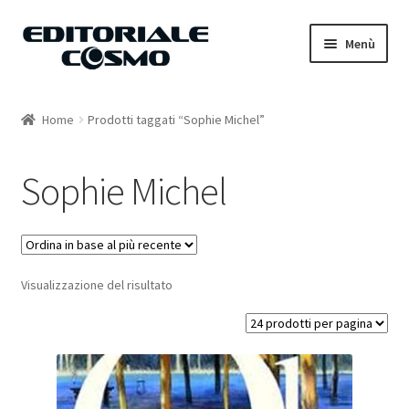
Vai
Vai
Menù
alla
al
navigazione
contenuto
Home
Home
Prodotti taggati “Sophie Michel”
Catalogo
Sophie Michel
Carrello
Il mio account
Visualizzazione del risultato