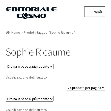
Vai
Vai
Menù
alla
al
navigazione
contenuto
Home
Home
Prodotti taggati “Sophie Ricaume”
Catalogo
Sophie Ricaume
Carrello
Il mio account
Visualizzazione del risultato
Visualizzazione del risultato