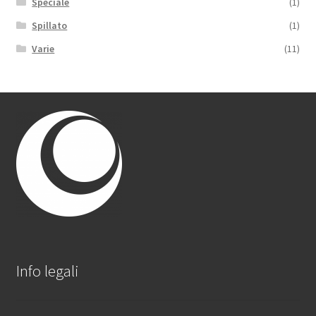
Speciale
(1)
Spillato
(1)
Varie
(11)
Info legali