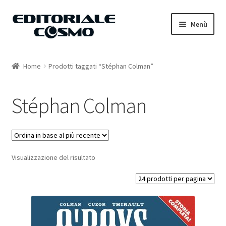
Vai
Vai
Menù
alla
al
navigazione
contenuto
Home
Home
Prodotti taggati “Stéphan Colman”
Catalogo
Stéphan Colman
Carrello
Il mio account
Visualizzazione del risultato