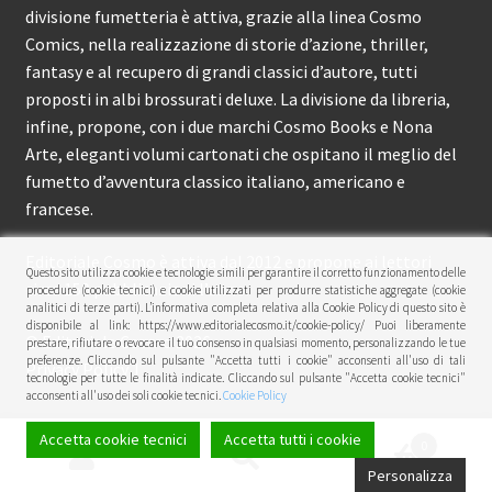
divisione fumetteria è attiva, grazie alla linea Cosmo
Comics, nella realizzazione di storie d’azione, thriller,
fantasy e al recupero di grandi classici d’autore, tutti
proposti in albi brossurati deluxe. La divisione da libreria,
infine, propone, con i due marchi Cosmo Books e Nona
Arte, eleganti volumi cartonati che ospitano il meglio del
fumetto d’avventura classico italiano, americano e
francese.
Editoriale Cosmo è attiva dal 2012 e propone ai lettori
Questo sito utilizza cookie e tecnologie simili per garantire il corretto funzionamento delle
circa 150 pubblicazioni l’anno.
procedure (cookie tecnici) e cookie utilizzati per produrre statistiche aggregate (cookie
analitici di terze parti). L’informativa completa relativa alla Cookie Policy di questo sito è
disponibile al link: https://www.editorialecosmo.it/cookie-policy/ Puoi liberamente
© Editoriale Cosmo 2026
prestare, rifiutare o revocare il tuo consenso in qualsiasi momento, personalizzando le tue
preferenze. Cliccando sul pulsante "Accetta tutti i cookie" acconsenti all'uso di tali
Privacy Policy
tecnologie per tutte le finalità indicate. Cliccando sul pulsante "Accetta cookie tecnici"
acconsenti all'uso dei soli cookie tecnici.
Cookie Policy
Accetta cookie tecnici
Accetta tutti i cookie
0
Cerca:
Cerca
Personalizza