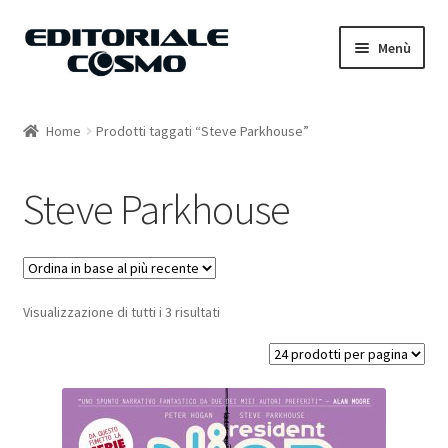
Vai
Vai
Menù
alla
al
navigazione
contenuto
Home
Home
Prodotti taggati “Steve Parkhouse”
Catalogo
Steve Parkhouse
Carrello
Il mio account
Visualizzazione di tutti i 3 risultati