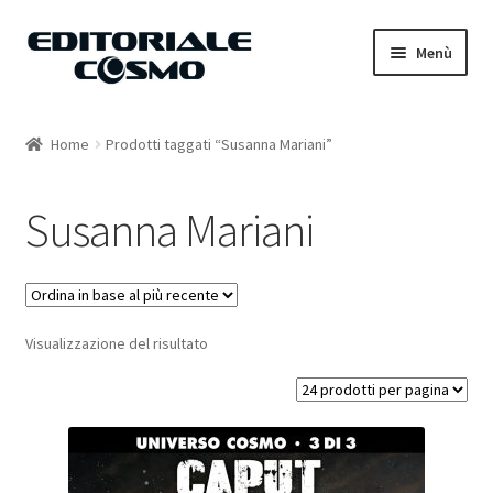
Vai
Vai
Menù
alla
al
navigazione
contenuto
Home
Home
Prodotti taggati “Susanna Mariani”
Catalogo
Susanna Mariani
Carrello
Il mio account
Visualizzazione del risultato