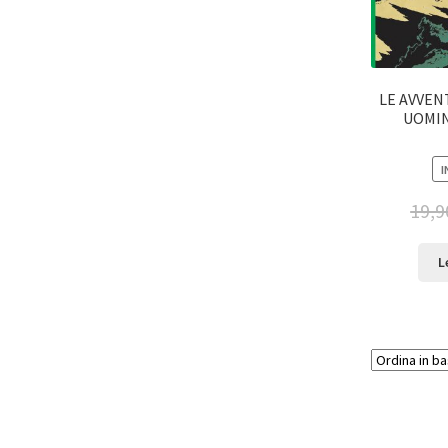
LE AVVEN
UOMIN
I
19,9
L