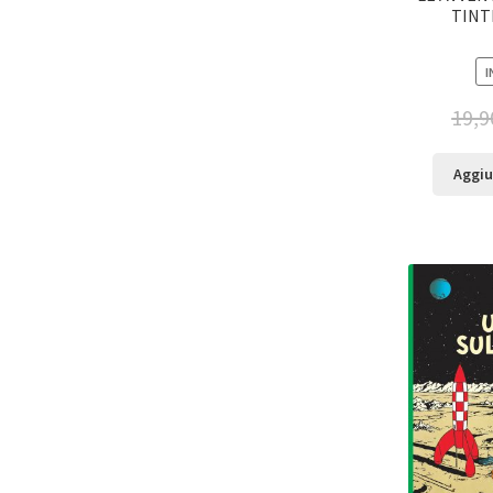
TINT
I
19,9
Aggiu