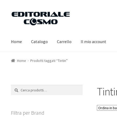
Vai
Vai
alla
al
navigazione
contenuto
Home
Catalogo
Carrello
Il mio account
Home
Prodotti taggati “Tintin”
Tinti
Cerca:
Cerca
Filtra per Brand