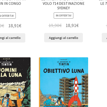
VOLO 714 DESTINAZIONE
LE 
IN IN CONGO
SYDNEY
IN OFFERTA!
N OFFERTA!
19,90
€
18,91
€
0
€
18,91
€
Aggiungi al carrello
ngi al carrello