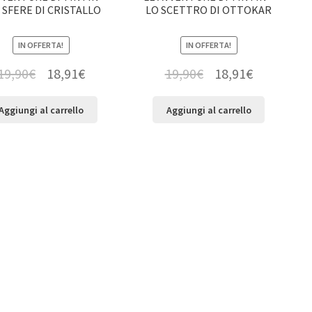
7 SFERE DI CRISTALLO
LO SCETTRO DI OTTOKAR
IN OFFERTA!
IN OFFERTA!
19,90
€
18,91
€
19,90
€
18,91
€
Aggiungi al carrello
Aggiungi al carrello