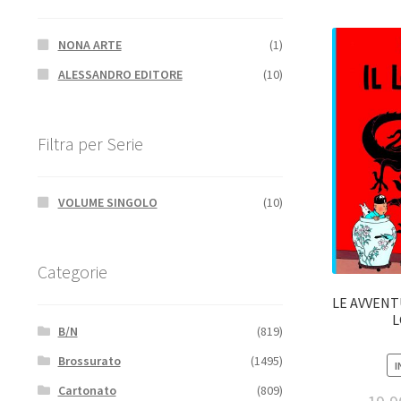
NONA ARTE
(1)
ALESSANDRO EDITORE
(10)
Filtra per Serie
VOLUME SINGOLO
(10)
Categorie
LE AVVENTU
L
B/N
(819)
Brossurato
(1495)
I
Cartonato
(809)