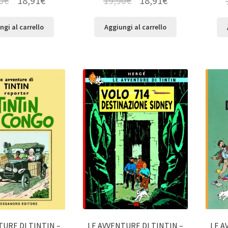
0
€
18,91
€
19,90
€
18,91
€
ngi al carrello
Aggiungi al carrello
LE AVVENTURE DI TINTIN –
LE A
TURE DI TINTIN –