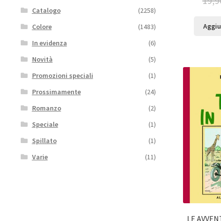
19,9
Catalogo
(2258)
Aggiu
Colore
(1483)
In evidenza
(6)
Novità
(5)
Promozioni speciali
(1)
Prossimamente
(24)
Romanzo
(2)
Speciale
(1)
Spillato
(1)
Varie
(11)
LE AVVEN