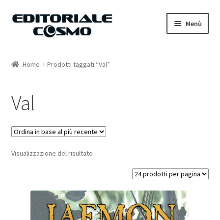
Vai
Vai
Menù
alla
al
navigazione
contenuto
Home
Home
Prodotti taggati “Val”
Catalogo
Val
Carrello
Il mio account
Visualizzazione del risultato