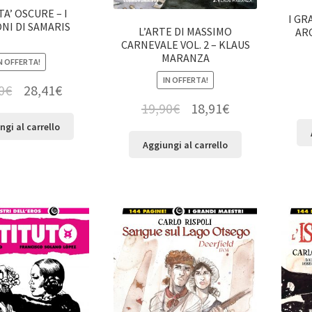
TA’ OSCURE – I
I GR
NI DI SAMARIS
L’ARTE DI MASSIMO
ARC
CARNEVALE VOL. 2 – KLAUS
MARANZA
N OFFERTA!
IN OFFERTA!
0
€
28,41
€
19,90
€
18,91
€
ngi al carrello
Aggiungi al carrello