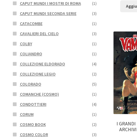
CAPUT MUNDI I MOSTRI DI ROMA
(1)
Aggiu
CAPUT MUNDI SECONDA SERIE
(3)
CATACOMBE
(1)
CAVALIERI DEL CIELO
(3)
COLBY
(1)
COLIANDRO
(1)
COLLEZIONE ELDORADO
(4)
COLLEZIONE LEGIO
(2)
COLORADO
(5)
COMANCHE (COSMO)
(1)
CONDOTTIERI
(4)
CORUM
(1)
I GRANDI 
COSMO BOOK
(2)
ARCHIVI
COSMO COLOR
(3)