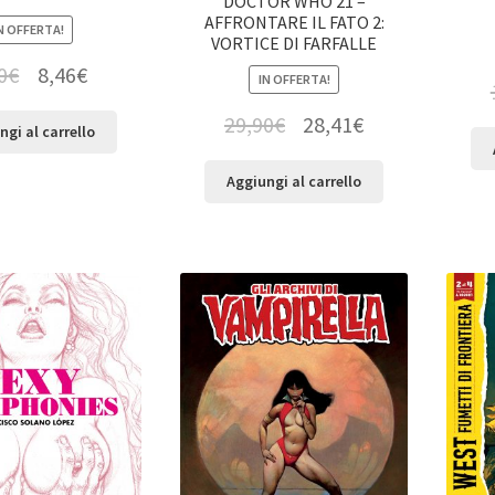
DOCTOR WHO 21 –
AFFRONTARE IL FATO 2:
N OFFERTA!
VORTICE DI FARFALLE
0
€
8,46
€
IN OFFERTA!
29,90
€
28,41
€
ngi al carrello
Aggiungi al carrello