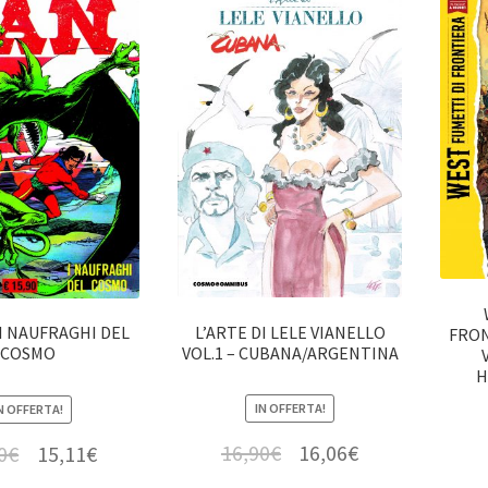
L’ARTE DI LELE VIANELLO
 I NAUFRAGHI DEL
FRON
VOL.1 – CUBANA/ARGENTINA
COSMO
H
IN OFFERTA!
N OFFERTA!
16,90
€
16,06
€
0
€
15,11
€