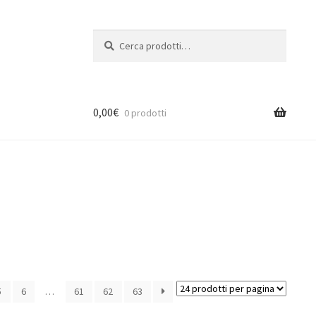
Cerca:
Cerca
0,00
€
0 prodotti
5
6
…
61
62
63