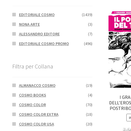
EDITORIALE COSMO
(1439)
NONA ARTE
(3)
ALESSANDRO EDITORE
(7)
EDITORIALE COSMO PROMO
(496)
Filtra per Collana
ALMANACCO COSMO
(19)
COSMO BOOKS
(4)
I GR
DELL’EROS:
COSMO COLOR
(70)
POSTRIBO
COSMO COLOR EXTRA
(18)
I
COSMO COLOR USA
(20)
7,5