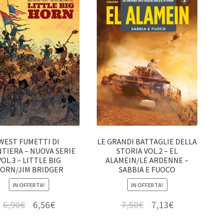
WEST FUMETTI DI
LE GRANDI BATTAGLIE DELLA
TIERA – NUOVA SERIE
STORIA VOL.2 – EL
VOL.3 – LITTLE BIG
ALAMEIN/LE ARDENNE –
ORN/JIM BRIDGER
SABBIA E FUOCO
IN OFFERTA!
IN OFFERTA!
6,90
€
6,56
€
7,50
€
7,13
€