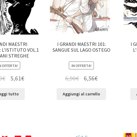
ANDI MAESTRI
I GRANDI MAESTRI 101:
I 
 L’ISTITUTO VOL.1
SANGUE SUL LAGO OSTEGO
L
VANI STREGHE
N OFFERTA!
IN OFFERTA!
0
€
5,61
€
6,90
€
6,56
€
eggi tutto
Aggiungi al carrello