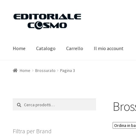
Vai
Vai
alla
al
navigazione
contenuto
Home
Catalogo
Carrello
Il mio account
Home
Brossurato
Pagina 3
Bros
Cerca:
Cerca
Filtra per Brand