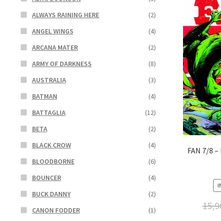
ALWAYS RAINING HERE
(2)
ANGEL WINGS
(4)
ARCANA MATER
(2)
ARMY OF DARKNESS
(8)
AUSTRALIA
(3)
BATMAN
(4)
BATTAGLIA
(12)
BETA
(2)
BLACK CROW
(4)
FAN 7/8 –
BLOODBORNE
(6)
BOUNCER
(4)
I
BUCK DANNY
(2)
15,9
CANON FODDER
(1)