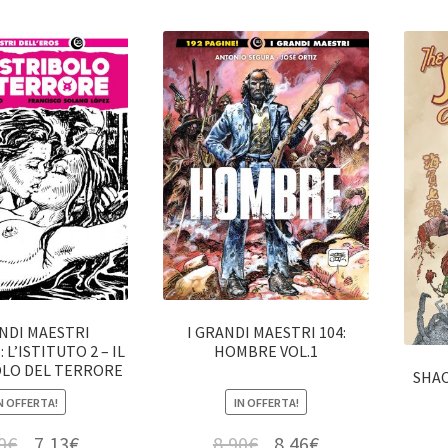
ANDI MAESTRI
I GRANDI MAESTRI 104:
 L’ISTITUTO 2 – IL
HOMBRE VOL.1
LO DEL TERRORE
SHAO
N OFFERTA!
IN OFFERTA!
0
€
7,13
€
8,90
€
8,46
€