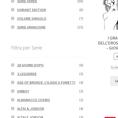
SERIE VERDE
(58)
VARIANT EDITION
(8)
VOLUME SINGOLO
(7)
SERIE ARANCIONE
(15)
I GR
DELL’EROS:
Filtra per Serie
– GIO
I
28 GIORNI DOPO
(6)
5,9
3 LEGGENDE
(3)
L
AGE OF BRONZE: L'ILIADE A FUMETTI
(4)
AIRBOY
(3)
ALMANACCO COSMO
(2)
ALTAI & JONSON
(4)
ALTAI E JONSON
(3)