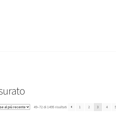
surato
49–72 di 1495 risultati
1
2
3
4