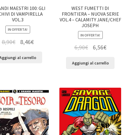
ANDI MAESTRI 100: GLI
WEST FUMETTI DI
HIVI DI VAMPIRELLA
FRONTIERA – NUOVA SERIE
VOL.3
VOL.4 – CALAMITY JANE/CHEF
JOSEPH
IN OFFERTA!
IN OFFERTA!
8,90
€
8,46
€
6,90
€
6,56
€
Aggiungi al carrello
Aggiungi al carrello