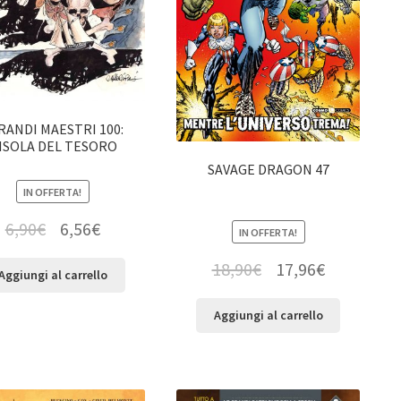
GRANDI MAESTRI 100:
’ISOLA DEL TESORO
SAVAGE DRAGON 47
IN OFFERTA!
6,90
€
6,56
€
IN OFFERTA!
18,90
€
17,96
€
Aggiungi al carrello
Aggiungi al carrello