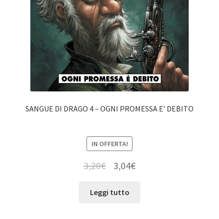
SANGUE DI DRAGO 4 – OGNI PROMESSA E’ DEBITO
IN OFFERTA!
3,20
€
3,04
€
Leggi tutto