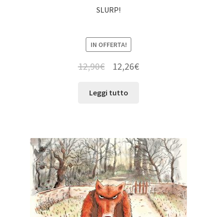
SLURP!
IN OFFERTA!
12,90
€
12,26
€
Leggi tutto