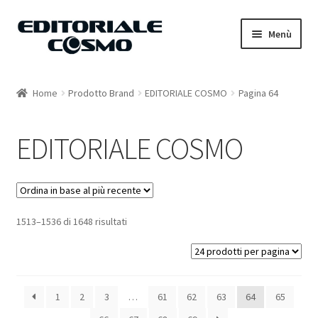
Vai
Vai
Menù
alla
al
navigazione
contenuto
Home
Home
Prodotto Brand
EDITORIALE COSMO
Pagina 64
Catalogo
EDITORIALE COSMO
Carrello
Il mio account
1513–1536 di 1648 risultati
1
2
3
…
61
62
63
64
65