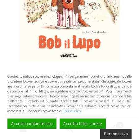
BOB IL LUPO
Questo sito utilizza cookie e tecnologie simili per garantire il corretto funzionamento delle
procedure (cookie tecnici) e cookie utilizzati per produrre statistiche aggregate (cookie
analitici di terze parti). L’informativa completa relativa alla Cookie Policy di questo sito è
disponibile al link: https://www.editorialecosmo.it/cookie-policy/ Puoi liberamente
IN OFFERTA!
prestare, rifiutare o revocare il tuo consenso in qualsiasi momento, personalizzando le tue
preferenze. Cliccando sul pulsante "Accetta tutti i cookie" acconsenti all'uso di tali
tecnologie per tutte le finalità indicate. Cliccando sul pulsante "Accetta cookie tecnici"
12,90
€
12,26
€
acconsenti all'uso dei soli cookie tecnici.
Cookie Policy
Accetta cookie tecnici
Accetta tutti i cookie
Leggi tutto
0
Cerca:
Cerca
Personalizza