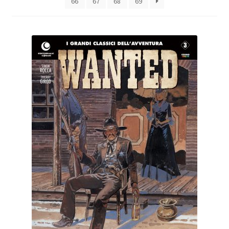
66
67
68
69