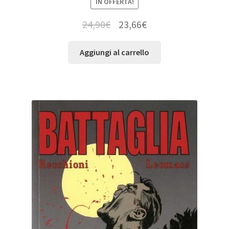
IN OFFERTA!
24,90
€
23,66
€
Aggiungi al carrello