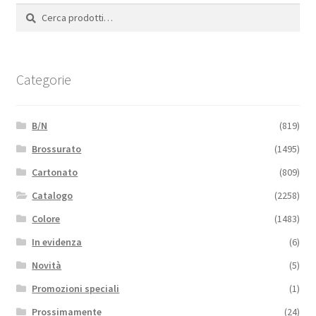
Cerca:
Cerca
Categorie
B/N
(819)
Brossurato
(1495)
Cartonato
(809)
Catalogo
(2258)
Colore
(1483)
In evidenza
(6)
Novità
(5)
Promozioni speciali
(1)
Prossimamente
(24)