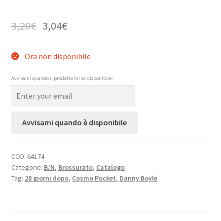
3,20
€
3,04
€
Ora non disponibile
Avvisami quando il prodotto torna disponibile:
Avvisami quando è disponibile
COD:
64174
Categorie:
B/N
,
Brossurato
,
Catalogo
Tag:
28 giorni dopo
,
Cosmo Pocket
,
Danny Boyle