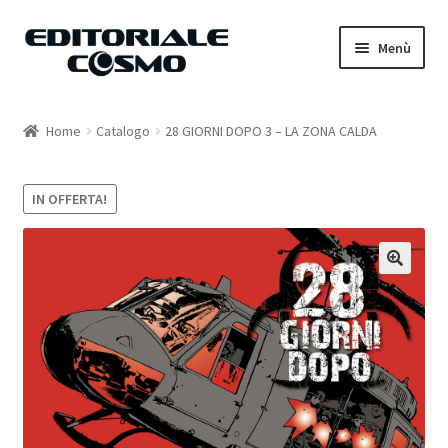
Vai
Vai
Menù
alla
al
navigazione
contenuto
Home
Home
Catalogo
28 GIORNI DOPO 3 – LA ZONA CALDA
Catalogo
IN OFFERTA!
Carrello
Il mio account