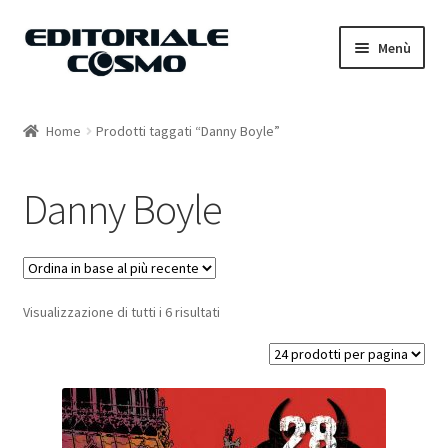
Vai
Vai
Menù
alla
al
navigazione
contenuto
Home
Home
Prodotti taggati “Danny Boyle”
Catalogo
Danny Boyle
Carrello
Il mio account
Visualizzazione di tutti i 6 risultati